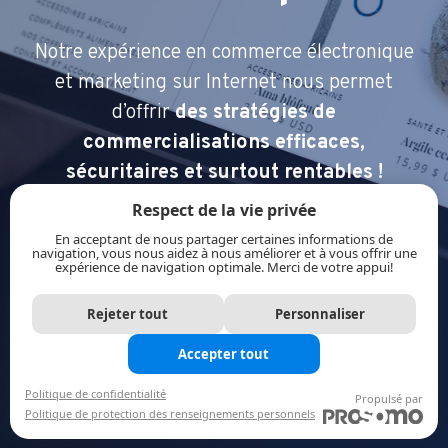
Notre expérience en commerce électronique
et marketing sur Internet
nous permet
d’offrir
des stratégies de
commercialisations efficaces,
sécuritaires et surtout rentables !
Respect de la vie privée
En acceptant de nous partager certaines informations de
navigation, vous nous aidez à nous améliorer et à vous offrir une
expérience de navigation optimale. Merci de votre appui!
Rejeter tout
Personnaliser
Accepter tout
Politique de confidentialité
Propulsé par
Politique de protection des renseignements personnels